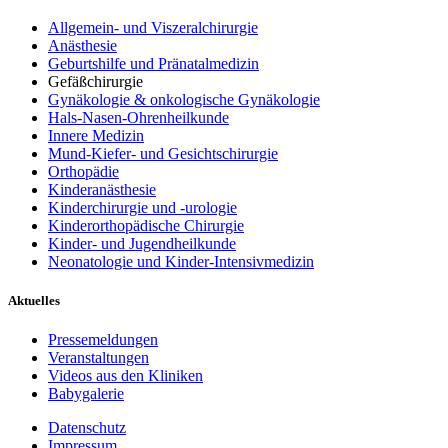
Allgemein- und Viszeralchirurgie
Anästhesie
Geburtshilfe und Pränatalmedizin
Gefäßchirurgie
Gynäkologie & onkologische Gynäkologie
Hals-Nasen-Ohrenheilkunde
Innere Medizin
Mund-Kiefer- und Gesichtschirurgie
Orthopädie
Kinderanästhesie
Kinderchirurgie und -urologie
Kinderorthopädische Chirurgie
Kinder- und Jugendheilkunde
Neonatologie und Kinder-Intensivmedizin
Aktuelles
Pressemeldungen
Veranstaltungen
Videos aus den Kliniken
Babygalerie
Datenschutz
Impressum