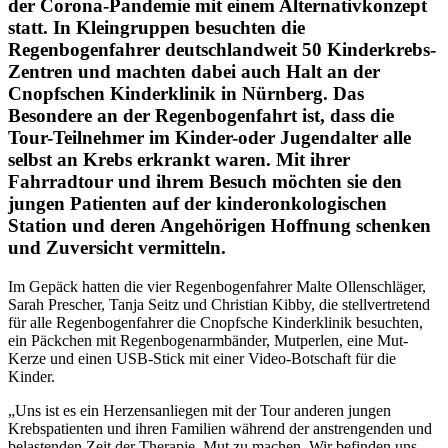
der Corona-Pandemie mit einem Alternativkonzept
statt. In Kleingruppen besuchten die
Regenbogenfahrer deutschlandweit 50 Kinderkrebs-
Zentren und machten dabei auch Halt an der
Cnopfschen Kinderklinik in Nürnberg. Das
Besondere an der Regenbogenfahrt ist, dass die
Tour-Teilnehmer im Kinder-oder Jugendalter alle
selbst an Krebs erkrankt waren. Mit ihrer
Fahrradtour und ihrem Besuch möchten sie den
jungen Patienten auf der kinderonkologischen
Station und deren Angehörigen Hoffnung schenken
und Zuversicht vermitteln.
Im Gepäck hatten die vier Regenbogenfahrer Malte Ollenschläger,
Sarah Prescher, Tanja Seitz und Christian Kibby, die stellvertretend
für alle Regenbogenfahrer die Cnopfsche Kinderklinik besuchten,
ein Päckchen mit Regenbogenarmbänder, Mutperlen, eine Mut-
Kerze und einen USB-Stick mit einer Video-Botschaft für die
Kinder.
„Uns ist es ein Herzensanliegen mit der Tour anderen jungen
Krebspatienten und ihren Familien während der anstrengenden und
belastenden Zeit der Therapie, Mut zu machen. Wir befinden uns