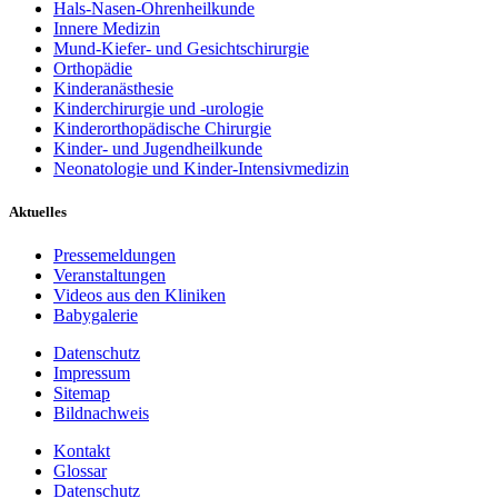
Hals-Nasen-Ohrenheilkunde
Innere Medizin
Mund-Kiefer- und Gesichtschirurgie
Orthopädie
Kinderanästhesie
Kinderchirurgie und -urologie
Kinderorthopädische Chirurgie
Kinder- und Jugendheilkunde
Neonatologie und Kinder-Intensivmedizin
Aktuelles
Pressemeldungen
Veranstaltungen
Videos aus den Kliniken
Babygalerie
Datenschutz
Impressum
Sitemap
Bildnachweis
Kontakt
Glossar
Datenschutz